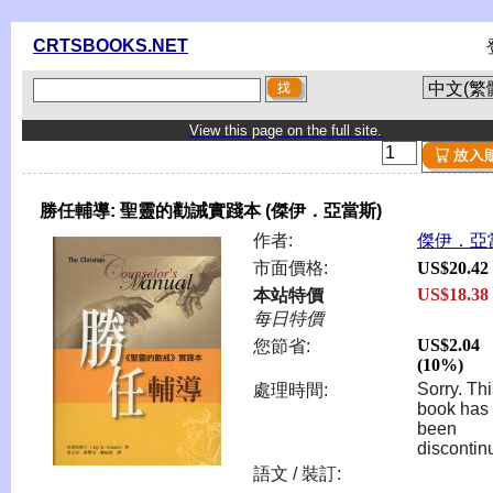
CRTSBOOKS.NET
View this page on the full site.
勝任輔導: 聖靈的勸誡實踐本 (傑伊．亞當斯)
作者:
傑伊．亞
市面價格:
US$20.42
US$18.38
本站特價
每日特價
US$2.04
您節省:
(10%)
Sorry. Th
處理時間:
book has
been
discontin
語文 / 裝訂: