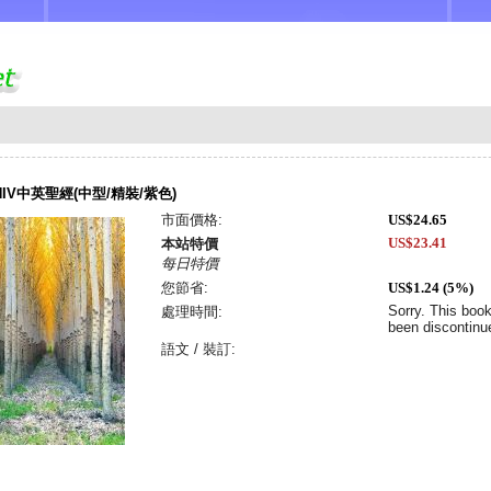
NIV中英聖經(中型/精裝/紫色)
市面價格:
US$24.65
US$23.41
本站特價
每日特價
您節省:
US$1.24 (5%)
Sorry. This boo
處理時間:
been discontinu
語文 / 裝訂: