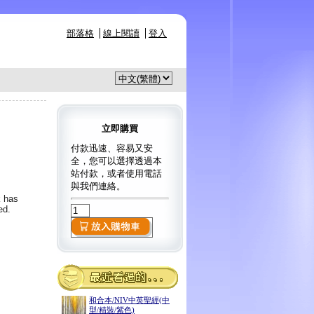
部落格
線上閱讀
登入
立即購買
付款迅速、容易又安
全，您可以選擇透過本
站付款，或者使用電話
與我們連絡。
k has
ed.
和合本/NIV中英聖經(中
型/精裝/紫色)