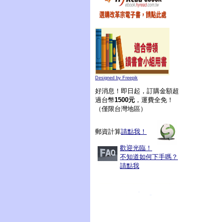
Designed by Freepik
好消息！即日起，訂購金額超
過台幣
1500元
，運費全免！
（僅限台灣地區）
郵資計算
請點我！
歡迎光臨！
不知道如何下手嗎？
請點我