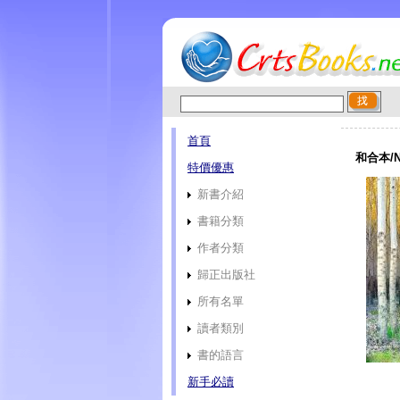
首頁
和合本/
特價優惠
新書介紹
書籍分類
作者分類
歸正出版社
所有名單
讀者類別
書的語言
新手必讀