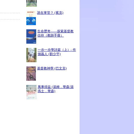
誰在掌管？ (賓克)
生命歷奇——探索基督教
信仰（教師手冊）
一步一步學詩篇（上）- 作
個義人 (劉少平)
基督教神學 (巴文克)
萬事得益 (湯姆．華森/湯
瑪士．華森)