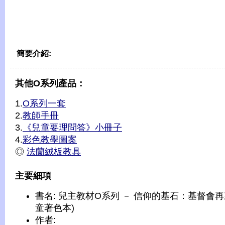
簡要介紹:
其他O系列產品：
1.
O系列一套
2.
教師手冊
3.
《兒童要理問答》小冊子
4.
彩色教學圖案
◎
法蘭絨板教具
主要細項
書名: 兒主教材O系列 － 信仰的基石：基督會再
童著色本)
作者: