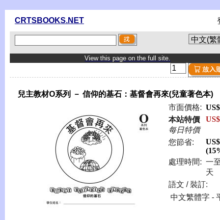
CRTSBOOKS.NET
View this page on the full site.
兒主教材O系列 － 信仰的基石：基督會再來(兒童著色本)
市面價格:
US$
US$
本站特價
每日特價
US$
您節省:
(15
處理時間:
一
天
語文 / 裝訂:
中文繁體字 - 