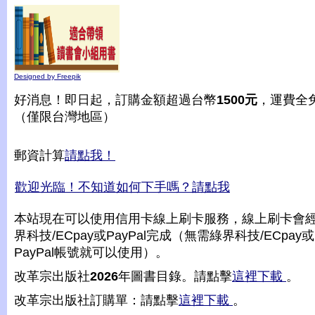
Designed by Freepik
好消息！即日起，訂購金額超過台幣
1500元
，運費全
（僅限台灣地區）
郵資計算
請點我！
歡迎光臨！不知道如何下手嗎？請點我
本站現在可以使用信用卡線上刷卡服務，線上刷卡會
界科技/ECpay或PayPal完成（無需綠界科技/ECpay或
PayPal帳號就可以使用）。
改革宗出版社
2026
年圖書目錄。請點擊
這裡下載
。
改革宗出版社訂購單：請點擊
這裡下載
。