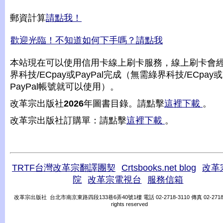
郵資計算
請點我！
歡迎光臨！不知道如何下手嗎？請點我
本站現在可以使用信用卡線上刷卡服務，線上刷卡會
界科技/ECpay或PayPal完成（無需綠界科技/ECpay或
PayPal帳號就可以使用）。
改革宗出版社
2026
年圖書目錄。請點擊
這裡下載
。
改革宗出版社訂購單：請點擊
這裡下載
。
TRTF台灣改革宗翻譯團契
Crtsbooks.net blog
改革
院
改革宗電視台
服務信箱
改革宗出版社 台北市南京東路四段133巷6弄40號1樓 電話 02-2718-3110 傳真 02-2718-31
rights reserved