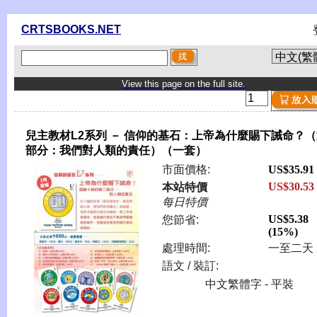
CRTSBOOKS.NET
View this page on the full site.
兒主教材L2系列 － 信仰的基石：上帝為什麼賜下誡命？
部分：我們對人類的責任）（一套）
市面價格:
US$35.91
US$30.53
本站特價
每日特價
US$5.38
您節省:
(15%)
處理時間:
一至二天
語文 / 裝訂:
中文繁體字 - 平裝