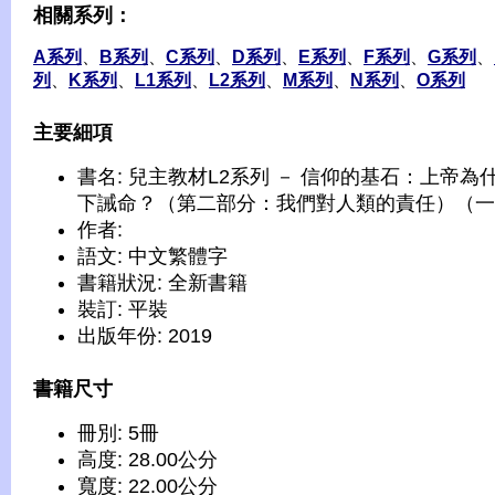
相關系列：
A系列
、
B系列
、
C系列
、
D系列
、
E系列
、
F系列
、
G系列
、
列
、
K系列
、
L1系列
、
L2系列
、
M系列
、
N系列
、
O系列
主要細項
書名: 兒主教材L2系列 － 信仰的基石：上帝為
下誡命？（第二部分：我們對人類的責任）（一
作者:
語文: 中文繁體字
書籍狀況: 全新書籍
裝訂: 平裝
出版年份: 2019
書籍尺寸
冊別: 5冊
高度: 28.00公分
寬度: 22.00公分