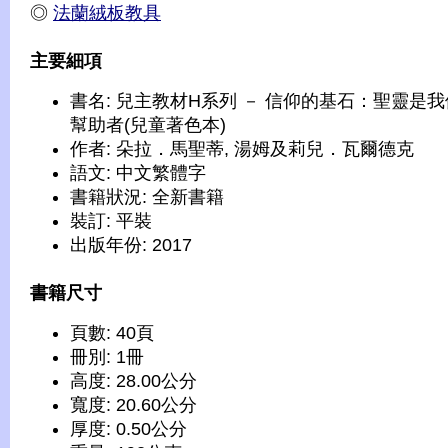
◎
法蘭絨板教具
主要細項
書名: 兒主教材H系列 － 信仰的基石：聖靈是
幫助者(兒童著色本)
作者: 朵拉．馬聖蒂, 湯姆及莉兒．瓦爾德克
語文: 中文繁體字
書籍狀況: 全新書籍
裝訂: 平裝
出版年份: 2017
書籍尺寸
頁數: 40頁
冊別: 1冊
高度: 28.00公分
寬度: 20.60公分
厚度: 0.50公分