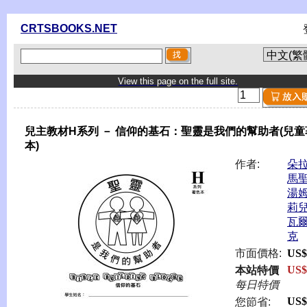
CRTSBOOKS.NET
View this page on the full site.
兒主教材H系列 － 信仰的基石：聖靈是我們的幫助者(兒童
本)
作者:
朵
馬
湯
莉
瓦
克
市面價格:
US$
US$
本站特價
每日特價
US$
您節省: