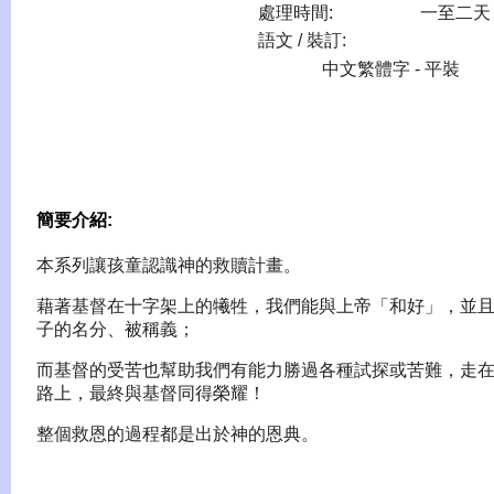
處理時間:
一至二天
語文 / 裝訂:
中文繁體字 - 平裝
簡要介紹:
本系列讓孩童認識神的救贖計畫。
藉著基督在十字架上的犧牲，我們能與上帝「和好」，並
子的名分、被稱義；
而基督的受苦也幫助我們有能力勝過各種試探或苦難，走
路上，最終與基督同得榮耀！
整個救恩的過程都是出於神的恩典。