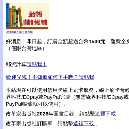
Designed by Freepik
好消息！即日起，訂購金額超過台幣
1500元
，運費全
（僅限台灣地區）
郵資計算
請點我！
歡迎光臨！不知道如何下手嗎？請點我
本站現在可以使用信用卡線上刷卡服務，線上刷卡會
界科技/ECpay或PayPal完成（無需綠界科技/ECpay或
PayPal帳號就可以使用）。
改革宗出版社
2026
年圖書目錄。請點擊
這裡下載
。
改革宗出版社訂購單：請點擊
這裡下載
。