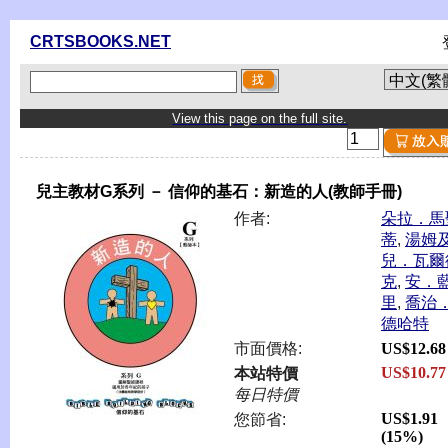
CRTSBOOKS.NET
View this page on the full site.
兒主教材G系列 － 信仰的基石：新造的人(教師手冊)
作者:
朵拉．馬
蒂
,
湯姆
兒．瓦爾
克
,
安．
里
,
喬治
德哈特
市面價格:
US$12.68
US$10.77
本站特價
每日特價
US$1.91
您節省:
(15%)