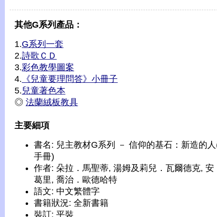
其他G系列產品：
1.
G系列一套
2.
詩歌ＣＤ
3.
彩色教學圖案
4.
《兒童要理問答》小冊子
5.
兒童著色本
◎
法蘭絨板教具
主要細項
書名: 兒主教材G系列 － 信仰的基石：新造的人
手冊)
作者: 朵拉．馬聖蒂, 湯姆及莉兒．瓦爾德克, 安
葛里, 喬治．歐德哈特
語文: 中文繁體字
書籍狀況: 全新書籍
裝訂: 平裝