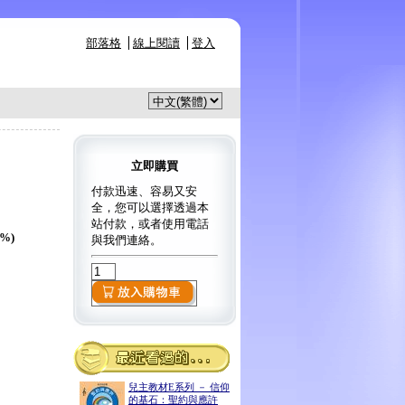
部落格
線上閱讀
登入
立即購買
付款迅速、容易又安
全，您可以選擇透過本
站付款，或者使用電話
5%)
與我們連絡。
兒主教材E系列 － 信仰
的基石：聖約與應許