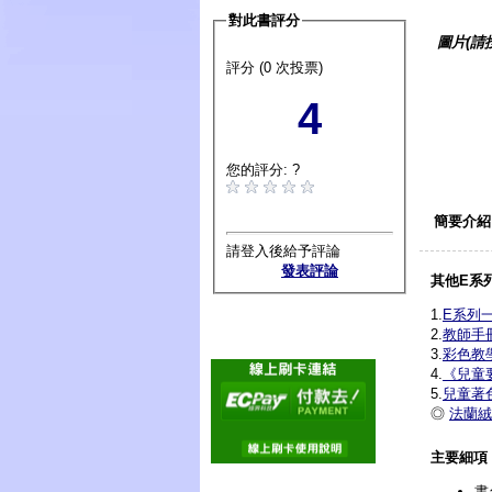
對此書評分
圖片(請
評分 (0 次投票)
4
您的評分: ?
簡要介紹
請登入後給予評論
發表評論
其他E系
1.
E系列
2.
教師手
3.
彩色教
4.
《兒童
5.
兒童著
◎
法蘭絨
主要細項
書