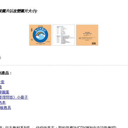
按圖片以改變圖片大小):
:
列產品：
一套
冊
學圖案
要理問答》小冊子
色本
板教具
名: 兒主教材系列E － 信仰的基石：聖約與應許(CD)(增加中文詩歌教唱)