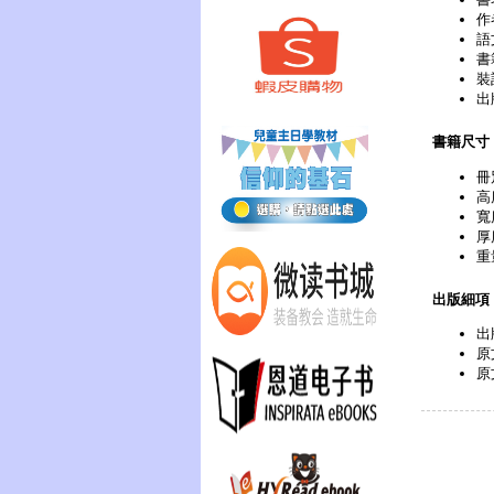
作
語
書
裝
出
書籍尺寸
冊
高
寬
厚
重
出版細項
出
原文
原