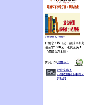
Designed by Freepik
好消息！即日起，訂購金額超
過台幣
1500元
，運費全免！
（僅限台灣地區）
郵資計算
請點我！
歡迎光臨！
不知道如何下手嗎？
請點我