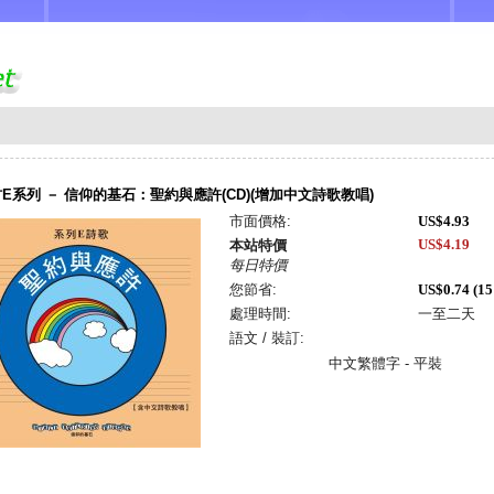
E系列 － 信仰的基石：聖約與應許(CD)(增加中文詩歌教唱)
市面價格:
US$4.93
US$4.19
本站特價
每日特價
您節省:
US$0.74 (1
處理時間:
一至二天
語文 / 裝訂:
中文繁體字 - 平裝