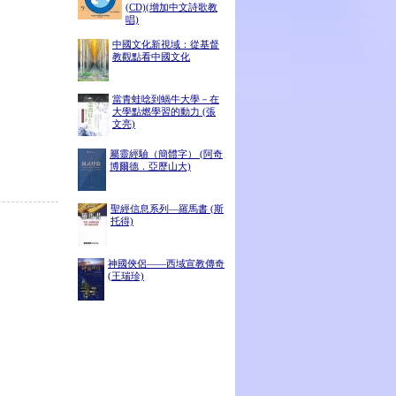
(CD)(增加中文詩歌教
唱)
中國文化新視域：從基督
教觀點看中國文化
當青蛙唸到蝸牛大學－在
大學點燃學習的動力 (張
文亮)
屬靈經驗（簡體字） (阿奇
博爾德．亞歷山大)
聖經信息系列—羅馬書 (斯
托得)
神國俠侶——西域宣教傳奇
(王瑞珍)