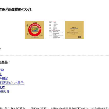
按圖片以改變圖片大小):
:
列產品：
一套
冊
學圖案
要理問答》小冊子
色本
板教具
名: 兒主教材C系列 － 信仰的基石：上帝的奇妙圖書館(CD)(增加中文詩歌教唱)