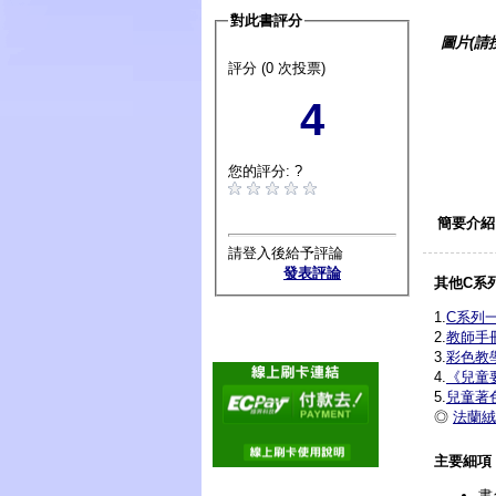
對此書評分
圖片(請
評分 (0 次投票)
4
您的評分: ?
簡要介紹
請登入後給予評論
發表評論
其他C系
1.
C系列
2.
教師手
3.
彩色教
4.
《兒童
5.
兒童著
◎
法蘭絨
主要細項
書