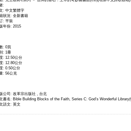
者:
文: 中文繁體字
籍狀況: 全新書籍
訂: 平裝
版年份: 2015
數: 0頁
別: 1冊
度: 12.50公分
度: 12.80公分
度: 0.50公分
量: 56公克
版公司: 改革宗出版社 , 台北
書名: Bible Building Blocks of the Faith, Series C: God’s Wonderful Library
文語文: 英文