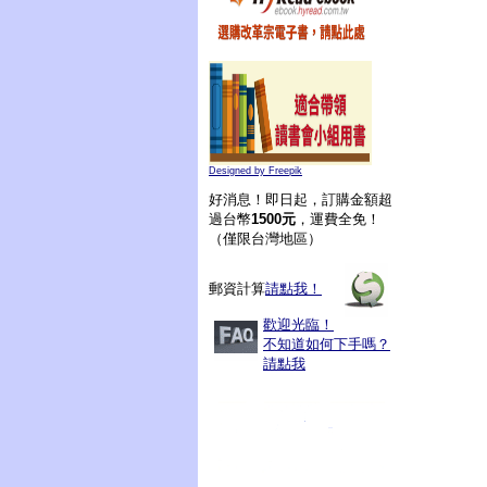
Designed by Freepik
好消息！即日起，訂購金額超
過台幣
1500元
，運費全免！
（僅限台灣地區）
郵資計算
請點我！
歡迎光臨！
不知道如何下手嗎？
請點我