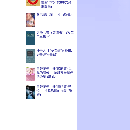
書館(CD)(增加中文詩
歌教唱)
啟示錄注釋（中） (羅偉)
天地共讚（繁體版） (改革
宗出版社)
神學入門 (史普羅/史鮑爾,
史普羅/史鮑爾)
聖經輔導小冊(家庭篇) 母
親的職份──給沮喪母親們
的盼望 (潘妮)
聖經輔導小冊(情緒篇)害
怕──掙脫恐懼的枷鎖 (派
羅)