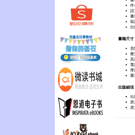
作
語
書
裝
出
書籍尺寸
頁
冊
高
寬
厚
重
出版細項
出
原文
原