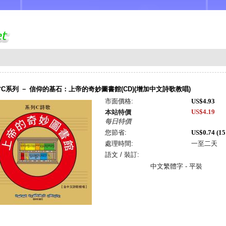
C系列 － 信仰的基石：上帝的奇妙圖書館(CD)(增加中文詩歌教唱)
市面價格:
US$4.93
US$4.19
本站特價
每日特價
您節省:
US$0.74 (1
處理時間:
一至二天
語文 / 裝訂:
中文繁體字 - 平裝