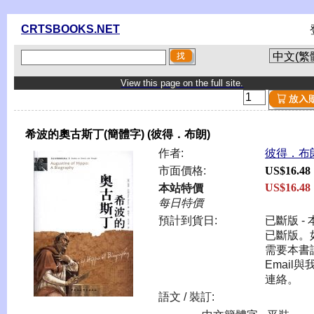
CRTSBOOKS.NET
View this page on the full site.
希波的奧古斯丁(簡體字) (彼得．布朗)
作者:
彼得．布
市面價格:
US$16.48
US$16.48
本站特價
每日特價
預計到貨日:
已斷版 - 
已斷版。
需要本書
Email與
連絡。
語文 / 裝訂: