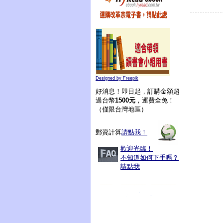
Designed by Freepik
好消息！即日起，訂購金額超
過台幣
1500元
，運費全免！
（僅限台灣地區）
郵資計算
請點我！
歡迎光臨！
不知道如何下手嗎？
請點我