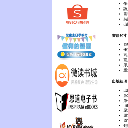
作
語
書
裝
出
書籍尺寸
頁
冊
高
寬
厚
重
出版細項
出
版次
第
IS
原文
原
原
翻