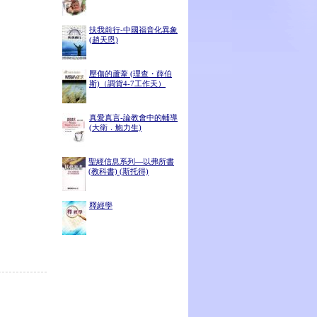
扶我前行-中國福音化異象
(趙天恩)
壓傷的蘆葦 (理查・薛伯
斯)（調貨4-7工作天）
真愛真言-論教會中的輔導
(大衛．鮑力生)
聖經信息系列—以弗所書
(教科書) (斯托得)
釋經學