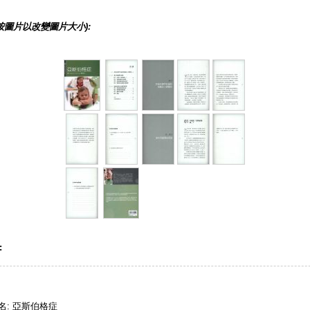
按圖片以改變圖片大小):
:
名: 亞斯伯格症