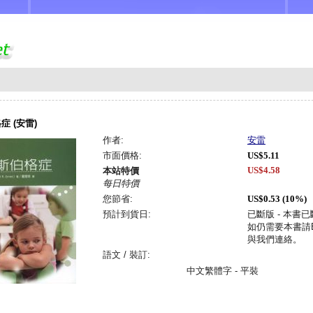
症 (安雷)
作者:
安雷
市面價格:
US$5.11
US$4.58
本站特價
每日特價
您節省:
US$0.53 (10%)
預計到貨日:
已斷版 - 本書
如仍需要本書請Em
與我們連絡。
語文 / 裝訂:
中文繁體字 - 平裝