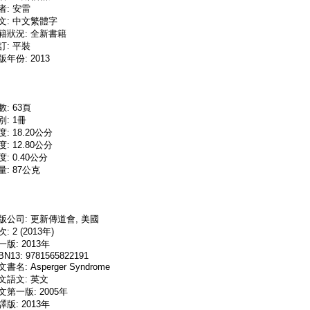
者: 安雷
文: 中文繁體字
籍狀況: 全新書籍
訂: 平裝
版年份: 2013
數: 63頁
別: 1冊
度: 18.20公分
度: 12.80公分
度: 0.40公分
量: 87公克
版公司: 更新傳道會, 美國
: 2 (2013年)
一版: 2013年
BN13: 9781565822191
書名: Asperger Syndrome
文語文: 英文
文第一版: 2005年
譯版: 2013年