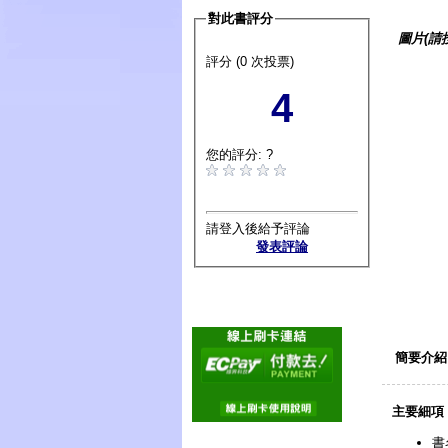
對此書評分
圖片(請
評分 (0 次投票)
4
您的評分: ?
請登入後給予評論
發表評論
簡要介紹
主要細項
書