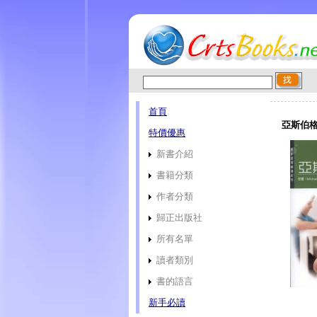
首頁
亞斯伯格
特價優惠
新書介紹
書籍分類
作者分類
歸正出版社
所有名單
讀者類別
書的語言
新手必讀