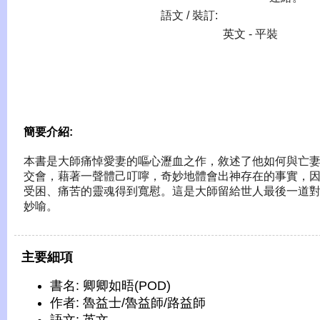
語文 / 裝訂:
英文 - 平裝
簡要介紹:
本書是大師痛悼愛妻的嘔心瀝血之作，敘述了他如何與亡
交會，藉著一聲體己叮嚀，奇妙地體會出神存在的事實，
受困、痛苦的靈魂得到寬慰。這是大師留給世人最後一道
妙喻。
主要細項
書名: 卿卿如晤(POD)
作者: 魯益士/魯益師/路益師