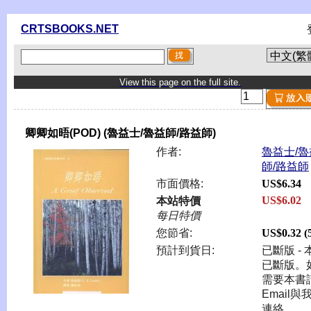
CRTSBOOKS.NET
View this page on the full site.
卿卿如晤(POD) (魯益士/魯益師/路益師)
作者:
魯益士/魯
師/路益師
市面價格:
US$6.34
US$6.02
本站特價
每日特價
您節省:
US$0.32 
預計到貨日:
已斷版 - 
已斷版。
需要本書
Email與
連絡。