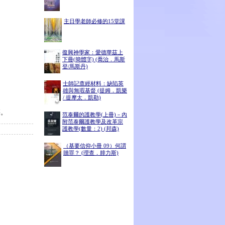
主日學老師必修的15堂課
復興神學家：愛德華茲上
下冊(簡體字) (喬治．馬斯
登/馬斯丹)
士師記查經材料：缺陷英
雄與無瑕基督 (提姆．凱樂
/ 提摩太．凱勒)
籍。
范泰爾的護教學(上冊)－內
附范泰爾護教學及改革宗
護教學(數量：2) (邦森)
（基要信仰小冊 09）何謂
贖罪？ (理查．腓力斯)