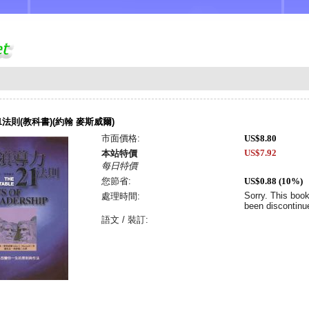
1法則(教科書)(約翰 麥斯威爾)
市面價格:
US$8.80
US$7.92
本站特價
每日特價
您節省:
US$0.88 (10%)
Sorry. This boo
處理時間:
been discontinu
語文 / 裝訂: