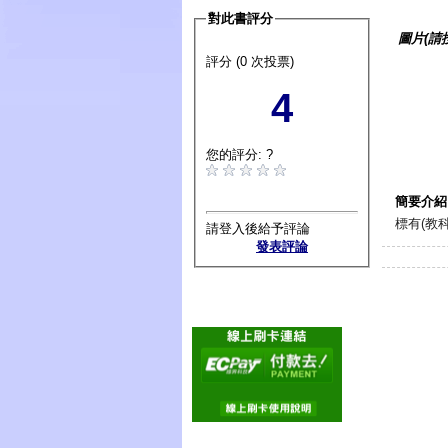
對此書評分
圖片(請
評分 (0 次投票)
4
您的評分: ?
簡要介紹
標有(教
請登入後給予評論
發表評論