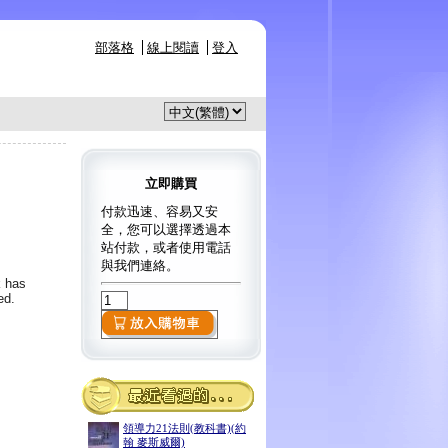
部落格
線上閱讀
登入
立即購買
付款迅速、容易又安
全，您可以選擇透過本
站付款，或者使用電話
與我們連絡。
k has
ed.
領導力21法則(教科書)(約
翰 麥斯威爾)