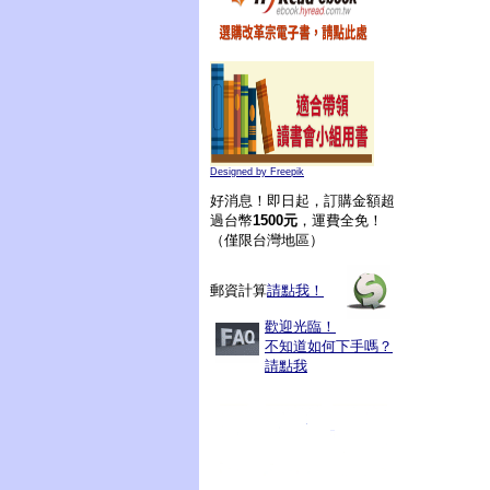
Designed by Freepik
好消息！即日起，訂購金額超
過台幣
1500元
，運費全免！
（僅限台灣地區）
郵資計算
請點我！
歡迎光臨！
不知道如何下手嗎？
請點我