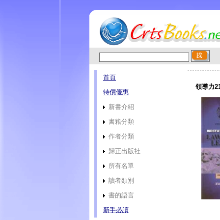
首頁
領導力2
特價優惠
新書介紹
書籍分類
作者分類
歸正出版社
所有名單
讀者類別
書的語言
新手必讀