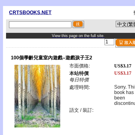
CRTSBOOKS.NET
View this page on the full site.
100個學齡兒童室內遊戲--遊戲孩子王2
市面價格:
US$3.17
US$3.17
本站特價
每日特價
Sorry. Th
處理時間:
book has
been
discontin
語文 / 裝訂: