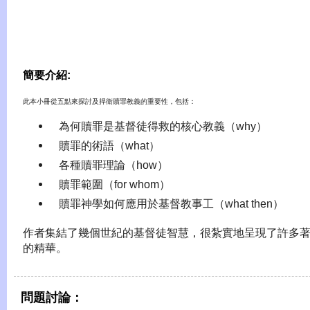
簡要介紹:
此本小冊從五點來探討及捍衛贖罪教義的重要性，包括：
 為何贖罪是基督徒得救的核心教義（why）
 贖罪的術語（what）
 各種贖罪理論（how）
 贖罪範圍（for whom）
 贖罪神學如何應用於基督教事工（what then）
作者集結了幾個世紀的基督徒智慧，很紮實地呈現了許多
的精華。
問題討論：