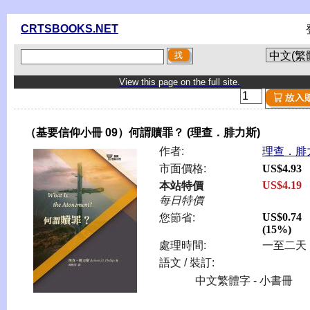
CRTSBOOKS.NET
View this page on the full site.
（基要信仰小冊 09）何謂贖罪？ (理查．腓力斯)
作者:
理查．腓
市面價格:
US$4.93
US$4.19
本站特價
每日特價
US$0.74
您節省:
(15%)
處理時間:
一至二天
語文 / 裝訂:
中文繁體字 - 小書冊