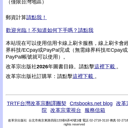
（僅限台灣地區）
郵資計算
請點我！
歡迎光臨！不知道如何下手嗎？請點我
本站現在可以使用信用卡線上刷卡服務，線上刷卡會
界科技/ECpay或PayPal完成（無需綠界科技/ECpay或
PayPal帳號就可以使用）。
改革宗出版社
2026
年圖書目錄。請點擊
這裡下載
。
改革宗出版社訂購單：請點擊
這裡下載
。
TRTF台灣改革宗翻譯團契
Crtsbooks.net blog
改革
院
改革宗電視台
服務信箱
改革宗出版社 台北市南京東路四段133巷6弄40號1樓 電話 02-2718-3110 傳真 02-2718-31
rights reserved