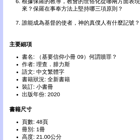
根據保羅的教導，教會的世俗化從哪兩方面表現
來？保羅在事奉方法上堅持哪三項原則？
誰能成為基督的使者，神的真僕人有什麼記號？
主要細項
書名: （基要信仰小冊 09）何謂贖罪？
作者: 理查．腓力斯
語文: 中文繁體字
書籍狀況: 全新書籍
裝訂: 小書冊
出版年份: 2020
書籍尺寸
頁數: 48頁
冊別: 1冊
高度: 21.00公分