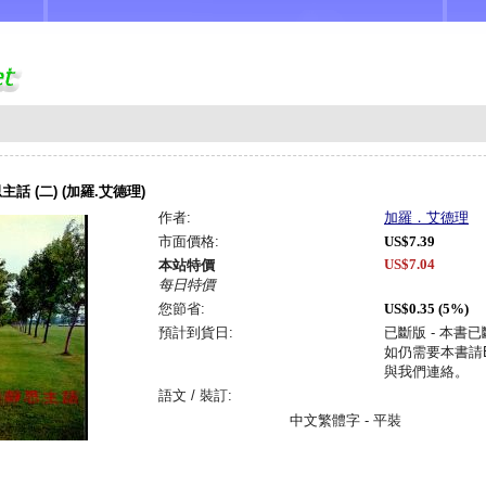
話 (二) (加羅.艾德理)
作者:
加羅．艾德理
市面價格:
US$7.39
US$7.04
本站特價
每日特價
您節省:
US$0.35 (5%)
預計到貨日:
已斷版 - 本書
如仍需要本書請Em
與我們連絡。
語文 / 裝訂:
中文繁體字 - 平裝