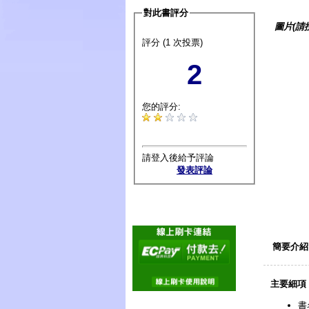
對此書評分
圖片(請
評分 (1 次投票)
2
您的評分:
請登入後給予評論
發表評論
簡要介紹
主要細項
書