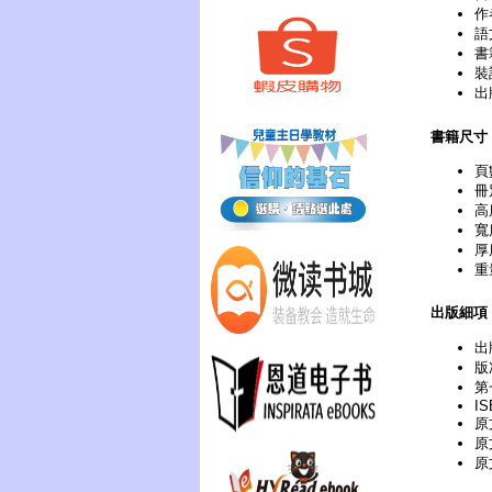
作
語
書
裝
出
書籍尺寸
頁
冊
高
寬
厚
重
出版細項
出
版次
第
IS
原文
原
原