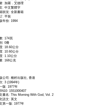
者: 加羅．艾德理
文: 中文繁體字
籍狀況: 全新書籍
訂: 平裝
版年份: 1994
數: 174頁
別: 0冊
度: 18.60公分
度: 10.60公分
度: 1.10公分
量: 168公克
版公司: 種籽出版社, 香港
: 3 (1994年)
一版: 1977年
BN10: 1551000407
書名: This Morning With God, Vol. 2
文語文: 英文
文第一版: 1977年