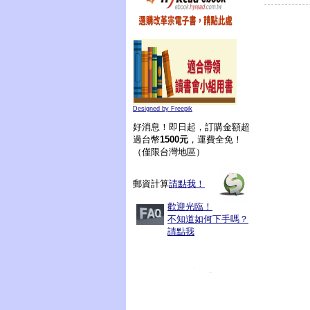
Designed by Freepik
好消息！即日起，訂購金額超
過台幣
1500元
，運費全免！
（僅限台灣地區）
郵資計算
請點我！
歡迎光臨！
不知道如何下手嗎？
請點我