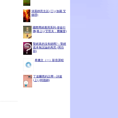
清晨靜思主話 (三) (加羅.艾
德理)
國際釋經應用系列-使徒行
傳(卷上) (艾哲夫．費蘭度)
聖經真的沒有錯嗎?－聖經
底本無誤論的再思 (周功
和)
希臘文（一）影音課程
丁道爾舊約註釋—詩篇
(上) (柯德納)