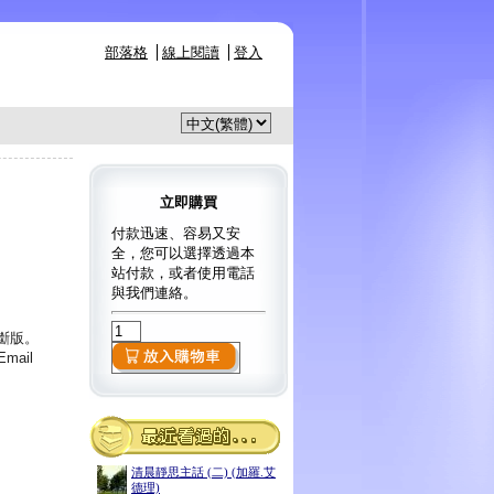
部落格
線上閱讀
登入
立即購買
付款迅速、容易又安
全，您可以選擇透過本
站付款，或者使用電話
與我們連絡。
已斷版。
ail
清晨靜思主話 (二) (加羅.艾
德理)