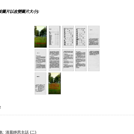
按圖片以改變圖片大小):
:
名: 清晨靜思主話 (二)