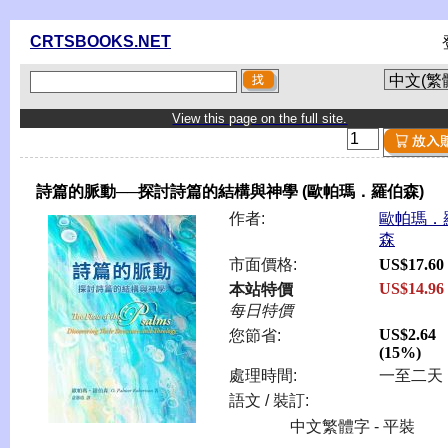
CRTSBOOKS.NET
View this page on the full site.
詩篇的脈動──探討詩篇的結構與神學 (歐帕瑪．羅伯森)
作者:
歐帕瑪．
森
市面價格:
US$17.60
US$14.96
本站特價
每日特價
US$2.64
您節省:
(15%)
處理時間:
一至二天
語文 / 裝訂:
中文繁體字 - 平裝