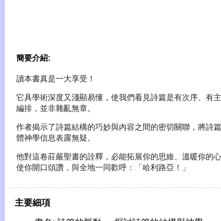
簡要介紹:
讀本書真是一大享受！
它具學術深度又淺顯易懂，使我們看見詩篇是有次序、有
編排，並非雜亂無章。
作者揭示了詩篇結構的巧妙與內容之間的密切關聯，將詩
體神學信息表露無疑。
他對這卷莊嚴聖書的詮釋，必能拓展你的思維、溫暖你的
使你開口頌讚，與全地一同歡呼：「哈利路亞！」
主要細項