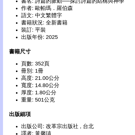
書名: 詩篇的脈動──探討詩篇的結構與神學
作者: 歐帕瑪．羅伯森
語文: 中文繁體字
書籍狀況: 全新書籍
裝訂: 平裝
出版年份: 2025
書籍尺寸
頁數: 352頁
冊別: 1冊
高度: 21.00公分
寬度: 14.80公分
厚度: 1.80公分
重量: 501公克
出版細項
出版公司: 改革宗出版社 , 台北
譯者: 黃馨瑱