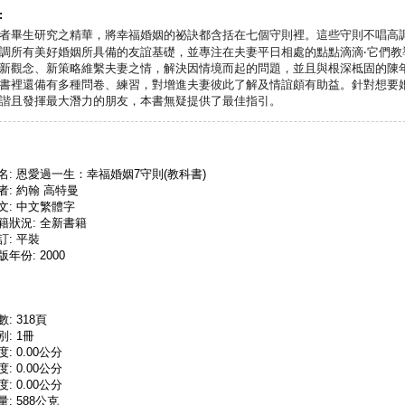
:
者畢生研究之精華，將幸福婚姻的祕訣都含括在七個守則裡。這些守則不唱高
調所有美好婚姻所具備的友誼基礎，並專注在夫妻平日相處的點點滴滴‧它們教
新觀念、新策略維繫夫妻之情，解決因情境而起的問題，並且與根深柢固的陳
書裡還備有多種問卷、練習，對增進夫妻彼此了解及情誼頗有助益。針對想要
諧且發揮最大潛力的朋友，本書無疑提供了最佳指引。
名: 恩愛過一生：幸福婚姻7守則(教科書)
者: 約翰 高特曼
文: 中文繁體字
籍狀況: 全新書籍
訂: 平裝
版年份: 2000
數: 318頁
別: 1冊
度: 0.00公分
度: 0.00公分
度: 0.00公分
量: 588公克