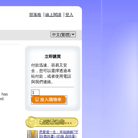
部落格
線上閱讀
登入
立即購買
付款迅速、容易又安
全，您可以選擇透過本
站付款，或者使用電話
與我們連絡。
k has
ed.
恩愛過一生：幸福婚姻7守
則(教科書) (約翰 高特曼)