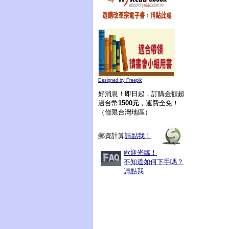
Designed by Freepik
好消息！即日起，訂購金額超
過台幣
1500元
，運費全免！
（僅限台灣地區）
郵資計算
請點我！
歡迎光臨！
不知道如何下手嗎？
請點我