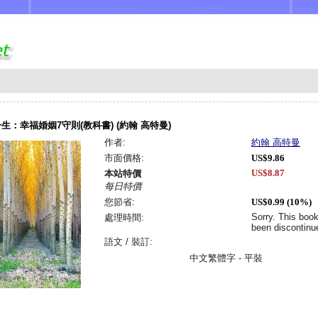
生：幸福婚姻7守則(教科書) (約翰 高特曼)
作者:
約翰 高特曼
市面價格:
US$9.86
US$8.87
本站特價
每日特價
您節省:
US$0.99 (10%)
Sorry. This boo
處理時間:
been discontinu
語文 / 裝訂:
中文繁體字 - 平裝