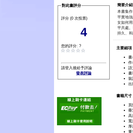
簡要介紹
對此書評分
本書集作
平實地強
評分 (0 次投票)
女如何用
4
平共處。
持久、和
您的評分: ?
主要細項
書
作
請登入後給予評論
語
發表評論
書
裝
出
書籍尺寸
頁
冊
高
寬
厚
重