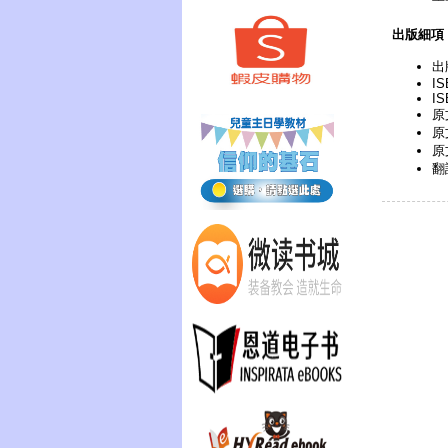
出版細項
出
IS
IS
原文
原
原
翻