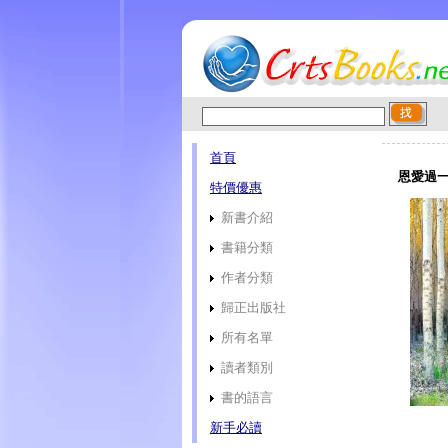
首頁
恩愛過一
特價優惠
新書介紹
書籍分類
作者分類
歸正出版社
所有名單
讀者類別
書的語言
新手必讀