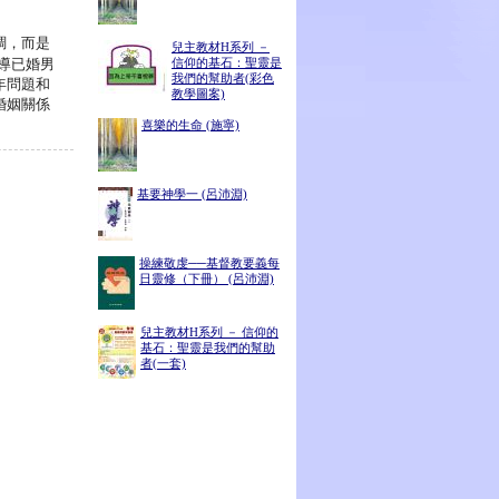
調，而是
兒主教材H系列 －
導已婚男
信仰的基石：聖靈是
我們的幫助者(彩色
年問題和
教學圖案)
婚姻關係
喜樂的生命 (施寧)
基要神學一 (呂沛淵)
操練敬虔──基督教要義每
日靈修（下冊） (呂沛淵)
兒主教材H系列 － 信仰的
基石：聖靈是我們的幫助
者(一套)