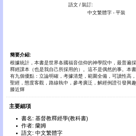
語文 / 裝訂:
中文繁體字 - 平裝
簡要介紹:
根據統計，本書是世界各國福音信仰的神學院中，最普遍
釋經課本（也是我自己所採用的）。這不是偶然的事。本
有九個優點：立論明確，考據清楚，範圍全備，可讀性高
聖經，態度客觀，路線執中，參考廣泛，解經例證引發興趣
滕近輝
主要細項
書名: 基督教釋經學(教科書)
作者: 蘭姆
語文: 中文繁體字