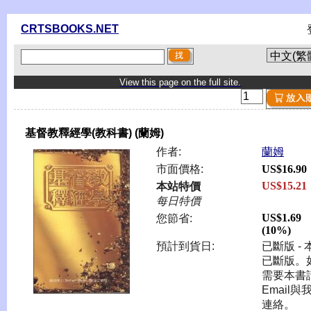
CRTSBOOKS.NET
View this page on the full site.
基督教釋經學(教科書) (蘭姆)
作者:
蘭姆
市面價格:
US$16.90
US$15.21
本站特價
每日特價
US$1.69
您節省:
(10%)
預計到貨日:
已斷版 - 
已斷版。
需要本書
Email與
連絡。