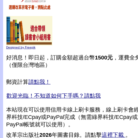
Designed by Freepik
好消息！即日起，訂購金額超過台幣
1500元
，運費全
（僅限台灣地區）
郵資計算
請點我！
歡迎光臨！不知道如何下手嗎？請點我
本站現在可以使用信用卡線上刷卡服務，線上刷卡會
界科技/ECpay或PayPal完成（無需綠界科技/ECpay或
PayPal帳號就可以使用）。
改革宗出版社
2026
年圖書目錄。請點擊
這裡下載
。