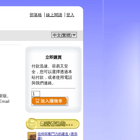
部落格
線上閱讀
登入
立即購買
付款迅速、容易又安
全，您可以選擇透過本
站付款，或者使用電話
與我們連絡。
已斷版。
ail
信仰與奮鬥力的建造 (唐崇
榮)