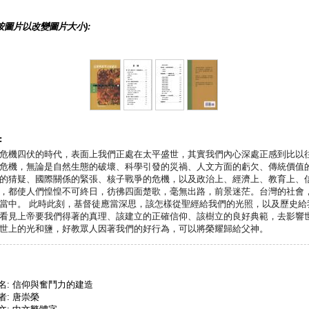
按圖片以改變圖片大小):
:
危機四伏的時代，表面上我們正處在太平盛世，其實我們內心深處正感到比以
危機，無論是自然生態的破壞、科學引發的災禍、人文方面的虧欠、傳統價值
的猜疑、國際關係的緊張、核子戰爭的危機，以及政治上、經濟上、教育上、
，都使人們惶惶不可終日，彷彿四面楚歌，毫無出路，前景迷茫。台灣的社會
當中。 此時此刻，基督徒應當深思，該怎樣從聖經給我們的光照，以及歷史給
看見上帝要我們得著的真理、該建立的正確信仰、該樹立的良好典範，去影響
世上的光和鹽，好教眾人因著我們的好行為，可以將榮耀歸給父神。
名: 信仰與奮鬥力的建造
者: 唐崇榮