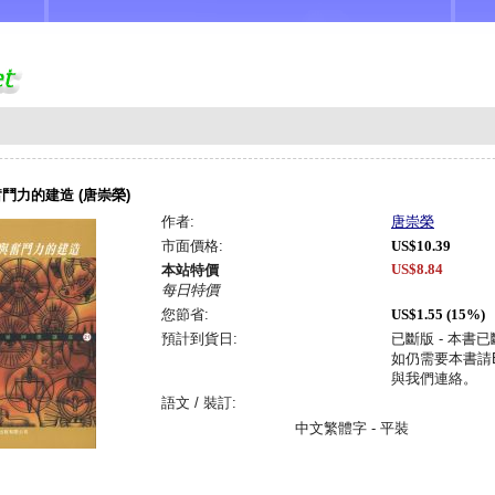
鬥力的建造 (唐崇榮)
作者:
唐崇榮
市面價格:
US$10.39
US$8.84
本站特價
每日特價
您節省:
US$1.55 (15%)
預計到貨日:
已斷版 - 本書
如仍需要本書請Em
與我們連絡。
語文 / 裝訂:
中文繁體字 - 平裝