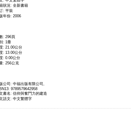
文: 中文繁體字
籍狀況: 全新書籍
訂: 平裝
版年份: 2006
數: 296頁
別: 1冊
度: 21.00公分
度: 13.00公分
度: 0.00公分
量: 256公克
版公司: 中福出版有限公司,
BN13: 9789579642958
文書名: 信仰與奮鬥力的建造
文語文: 中文繁體字