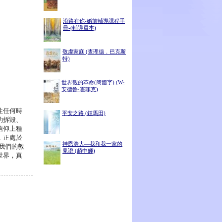
沿路有你-婚前輔導課程手
冊-(輔導員本)
敬虔家庭 (查理德．巴克斯
特)
世界觀的革命(簡體字) (W·
安德鲁·霍菲克)
往任何時
平安之路 (鍾馬田)
的拆毀、
信仰上種
，正處於
神恩浩大―我和我一家的
我們的教
見證 (趙中輝)
世界，真