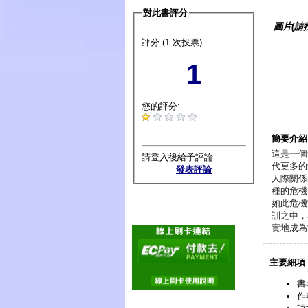
對此書評分
圖片(請
評分 (1 次投票)
1
您的評分:
簡要介紹
這是一個
請登入後給予評論
代更多的
發表評論
人際關係
種的危機
如此危機
訓之中，
實地成為
主要細項
書
作