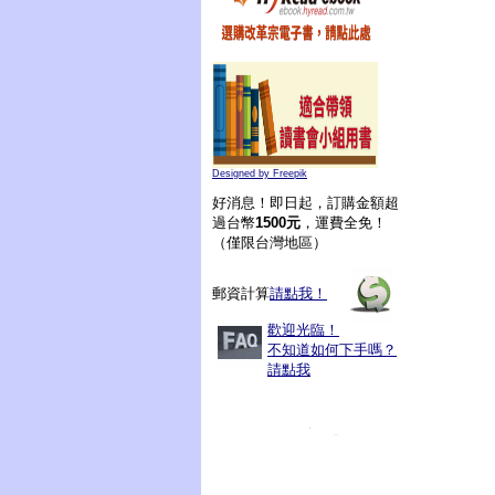
Designed by Freepik
好消息！即日起，訂購金額超
過台幣
1500元
，運費全免！
（僅限台灣地區）
郵資計算
請點我！
歡迎光臨！
不知道如何下手嗎？
請點我