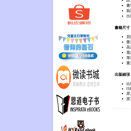
語
書
裝
出
書籍尺寸
頁
冊
高
寬
厚
重
出版細項
出
IS
原
原