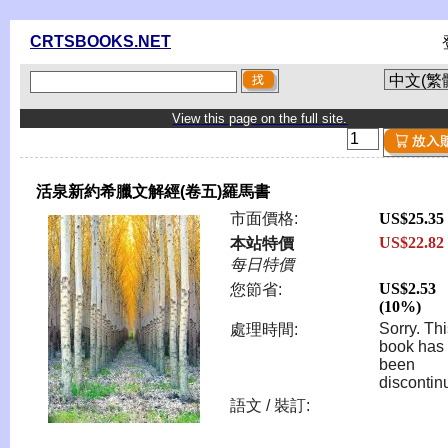
CRTSBOOKS.NET
View this page on the full site.
活泉新約希臘文解經(卷五)羅馬書
市面價格:
US$25.35
US$22.82
本站特價
每日特價
US$2.53
您節省:
(10%)
Sorry. Th
處理時間:
book has
been
discontin
語文 / 裝訂: