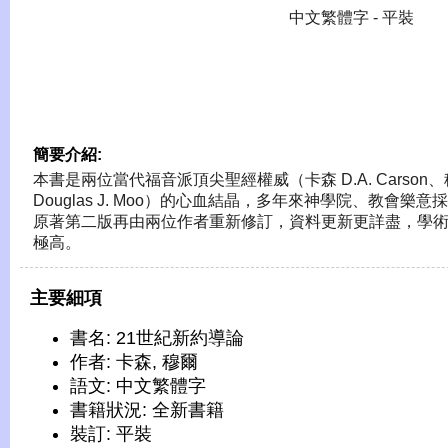
中文繁體字 - 平裝
簡要介紹:
本書是兩位當代福音派頂尖聖經權威（卡森 D.A. Carson
Douglas J. Moo）的心血結晶，多年來神學院、教會樂意
原著第二版再由兩位作者重新修訂，資料更新更詳盡，學
極高。
主要細項
書名: 21世紀新約導論
作者: 卡森, 穆爾
語文: 中文繁體字
書籍狀況: 全新書籍
裝訂: 平裝