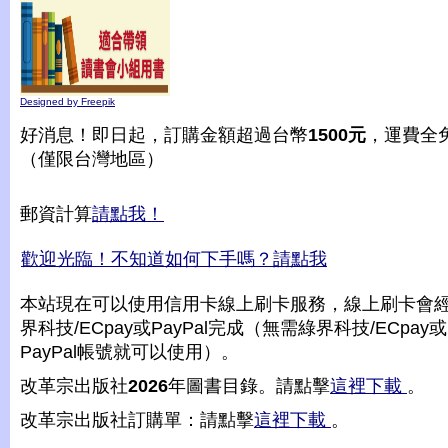
Designed by Freepik
好消息！即日起，訂購金額超過台幣
1500元
，運費全
（僅限台灣地區）
郵資計算
請點我！
歡迎光臨！不知道如何下手嗎？請點我
本站現在可以使用信用卡線上刷卡服務，線上刷卡會
界科技/ECpay或PayPal完成（無需綠界科技/ECpay或
PayPal帳號就可以使用）。
改革宗出版社
2026
年圖書目錄。請點擊
這裡下載
。
改革宗出版社訂購單：請點擊
這裡下載
。