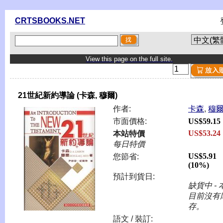
CRTSBOOKS.NET
View this page on the full site.
21世紀新約導論 (卡森, 穆爾)
作者:
卡森
,
穆
市面價格:
US$59.15
US$53.24
本站特價
每日特價
US$5.91
您節省:
(10%)
預計到貨日:
缺貨中 - 
目前沒有
存。
語文 / 裝訂: