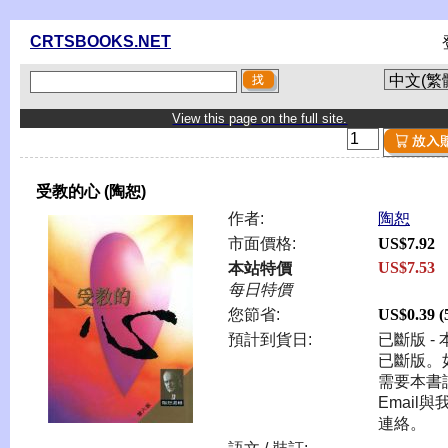
CRTSBOOKS.NET
View this page on the full site.
受教的心 (陶恕)
作者:
陶恕
市面價格:
US$7.92
US$7.53
本站特價
每日特價
您節省:
US$0.39 
預計到貨日:
已斷版 - 
已斷版。
需要本書
Email與
連絡。