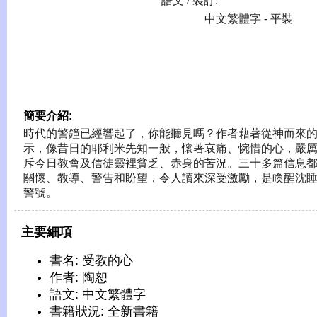
語文 / 裝訂:
中文繁體字 - 平裝
簡要介紹:
時代的警鐘已經響起了，你能聽見嗎？作者藉著從神而來
示，像昔日的耶利米先知一般，懷著哀痛、惋惜的心，嚴
斥今日教會及信徒靈裡貧乏、赤身的苦況。三十多篇信息
關懷、教導、警告和盼望，令人讀來深受激勵，是喚醒沈
警號。
主要細項
書名: 受教的心
作者: 陶恕
語文: 中文繁體字
書籍狀況: 全新書籍