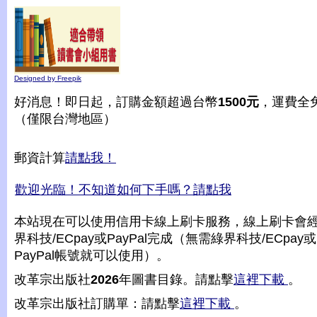
Designed by Freepik
好消息！即日起，訂購金額超過台幣
1500元
，運費全
（僅限台灣地區）
郵資計算
請點我！
歡迎光臨！不知道如何下手嗎？請點我
本站現在可以使用信用卡線上刷卡服務，線上刷卡會
界科技/ECpay或PayPal完成（無需綠界科技/ECpay或
PayPal帳號就可以使用）。
改革宗出版社
2026
年圖書目錄。請點擊
這裡下載
。
改革宗出版社訂購單：請點擊
這裡下載
。