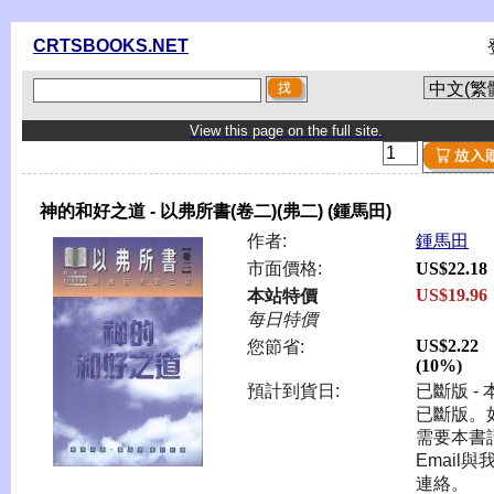
CRTSBOOKS.NET
View this page on the full site.
神的和好之道 - 以弗所書(卷二)(弗二) (鍾馬田)
作者:
鍾馬田
市面價格:
US$22.18
US$19.96
本站特價
每日特價
US$2.22
您節省:
(10%)
預計到貨日:
已斷版 - 
已斷版。
需要本書
Email與
連絡。