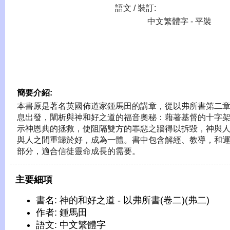
語文 / 裝訂:
中文繁體字 - 平裝
簡要介紹:
本書原是著名英國佈道家鍾馬田的講章，從以弗所書第二
息出發，闡析與神和好之道的福音奧秘：藉著基督的十字
示神恩典的拯救，使阻隔雙方的罪惡之牆得以拆毀，神與
與人之間重歸於好，成為一體。書中包含解經、教導，和
部分，適合信徒靈命成長的需要。
主要細項
書名: 神的和好之道 - 以弗所書(卷二)(弗二)
作者: 鍾馬田
語文: 中文繁體字