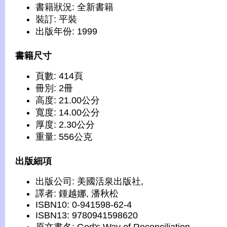
書籍狀況: 全新書籍
裝訂: 平裝
出版年份: 1999
書籍尺寸
頁數: 414頁
冊別: 2冊
高度: 21.00公分
寬度: 14.00公分
厚度: 2.30公分
重量: 556公克
出版細項
出版公司: 美國活泉出版社,
譯者: 鍾越娜, 潘秋松
ISBN10: 0-941598-62-4
ISBN13: 9780941598620