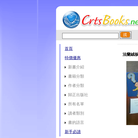
首頁
法蘭絨板教
特價優惠
新書介紹
書籍分類
作者分類
歸正出版社
所有名單
讀者類別
書的語言
新手必讀