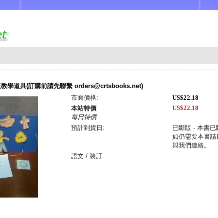
學道具(訂購前請先聯繫 orders@crtsbooks.net)
市面價格:
US$22.18
US$22.18
本站特價
每日特價
預計到貨日:
已斷版 - 本書
如仍需要本書請Em
與我們連絡。
語文 / 裝訂: