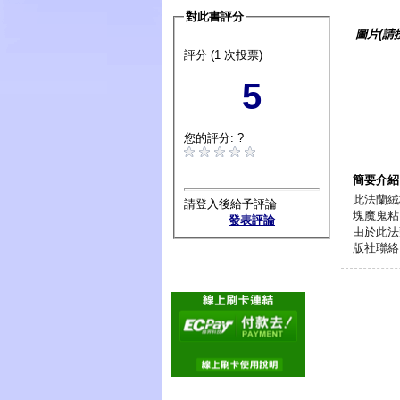
對此書評分
圖片(請
評分 (1 次投票)
5
您的評分: ?
簡要介紹
此法蘭絨
請登入後給予評論
塊魔鬼粘
發表評論
由於此法
版社聯絡