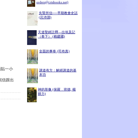
orders@crtsbooks.net)
先賢所信──早期教會史話
(呂沛淵)
天道聖經註釋—出埃及記
（卷下） (賴建國)
全面的事奉 (司布真)
面貼一小
講道有方：解經講道的基
本功
寫信跟出
神的形像 (保羅．班德, 楊
腓力)