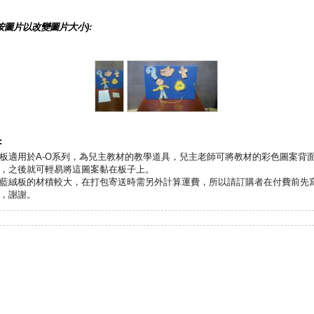
按圖片以改變圖片大小):
:
板適用於A-O系列，為兒主教材的教學道具，兒主老師可將教材的彩色圖案背
，之後就可輕易將這圖案黏在板子上。
藍絨板的材積較大，在打包寄送時需另外計算運費，所以請訂購者在付費前先
，謝謝。