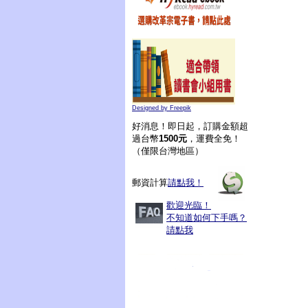
Designed by Freepik
好消息！即日起，訂購金額超
過台幣
1500元
，運費全免！
（僅限台灣地區）
郵資計算
請點我！
歡迎光臨！
不知道如何下手嗎？
請點我