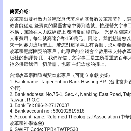
簡要介紹:
改革宗出版社致力於翻譯歷代著名的基督教改革宗著作，
教會能從這 些寶貴的屬靈書籍中得到造就。惟經營文字事
不易，無論在人力或經費上 都時常面臨短缺，光是在翻譯
人事費用，每年就高達台幣150萬元。因此， 我們懇請您
來一同參與這項聖工。若您對這項事工有負擔，您可奉獻至
改革宗翻譯團契的專戶，此專戶的金錢會全數用來支持改
版社的翻譯費 用。我們深信，文字事工是主所看重的百年
祂必供應我們一切所需，也願 主紀念您的擺上。
台灣改革宗翻譯團契奉獻專戶（可開立奉獻收據）
1. Bank name: Taipei Fubon Bank Hsisung BR. (台北富
分行)
2. Bank address: No.75-1, Sec. 4, Nanking East Road, Taip
Taiwan, R.O.C
3. Bank Tel: 886-2-27170037
4. Bank account no.: 530102819518
5. Account name: Reformed Theological Association (
改革宗神學協會)
6. SWIFT Code: TPBKTWTP530