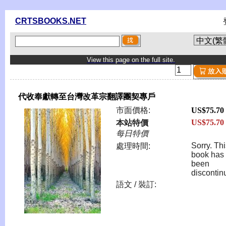
CRTSBOOKS.NET
View this page on the full site.
代收奉獻轉至台灣改革宗翻譯團契專戶
市面價格:
US$75.70
US$75.70
本站特價
每日特價
Sorry. Th
處理時間:
book has
been
discontin
語文 / 裝訂: