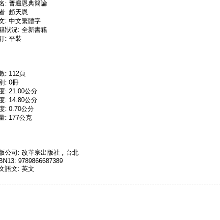
名: 普遍恩典簡論
者: 趙天恩
文: 中文繁體字
籍狀況: 全新書籍
訂: 平裝
數: 112頁
別: 0冊
度: 21.00公分
度: 14.80公分
度: 0.70公分
量: 177公克
版公司: 改革宗出版社 , 台北
BN13: 9789866687389
文語文: 英文