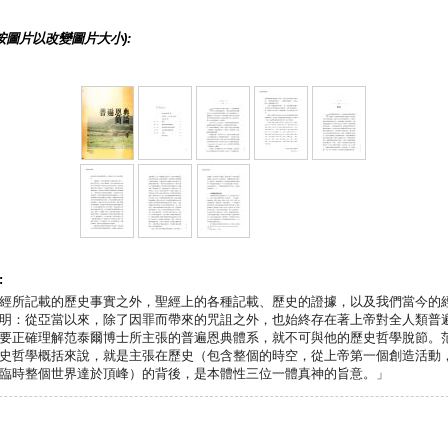
按圖片以改變圖片大小):
:
經所記載的歷史事實之外，聖經上的各種記載、歷史的證據，以及我們當今的
明：從亞當以來，除了因罪而帶來的咒詛之外，也始終存在著上帝對全人類普
要正確理解范泰爾博士所主張的普遍恩典體系，就不可與他的歷史哲學脫節。
史哲學概括來說，就是主張在歷史（包含整個的時空，從上帝第一個創造活動
臨時整個世界達於頂峰）的背後，是本體性三位一體真神的旨意。」