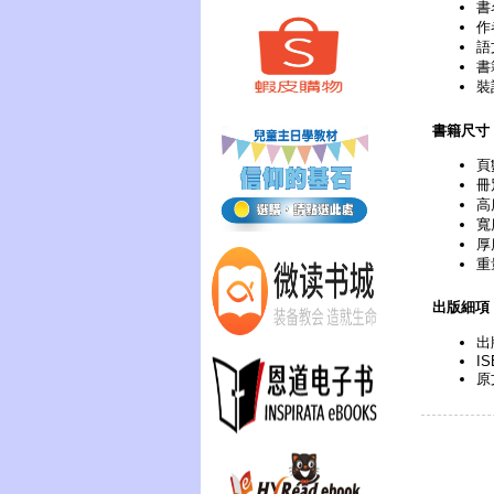
書
作
語
書
裝
書籍尺寸
頁
冊
高
寬
厚
重
出版細項
出
IS
原