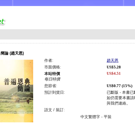
簡論 (趙天恩)
作者:
趙天恩
市面價格:
US$5.28
US$4.51
本站特價
每日特價
您節省:
US$0.77 (15%)
預計到貨日:
已斷版 - 本書
如仍需要本書請Em
與我們連絡。
語文 / 裝訂:
中文繁體字 - 平裝