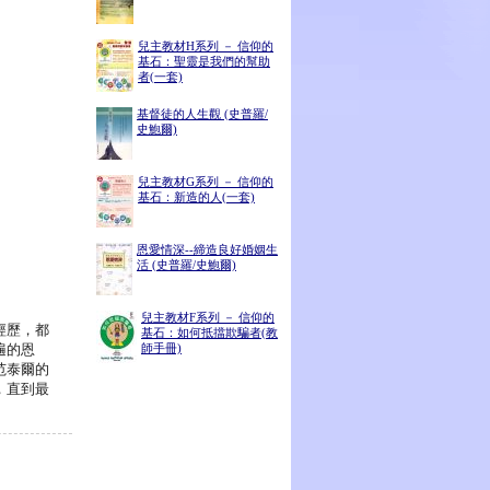
兒主教材H系列 － 信仰的
基石：聖靈是我們的幫助
者(一套)
基督徒的人生觀 (史普羅/
史鮑爾)
兒主教材G系列 － 信仰的
基石：新造的人(一套)
恩愛情深--締造良好婚姻生
活 (史普羅/史鮑爾)
兒主教材F系列 － 信仰的
經歷，都
基石：如何抵擋欺騙者(教
遍的恩
師手冊)
范泰爾的
，直到最