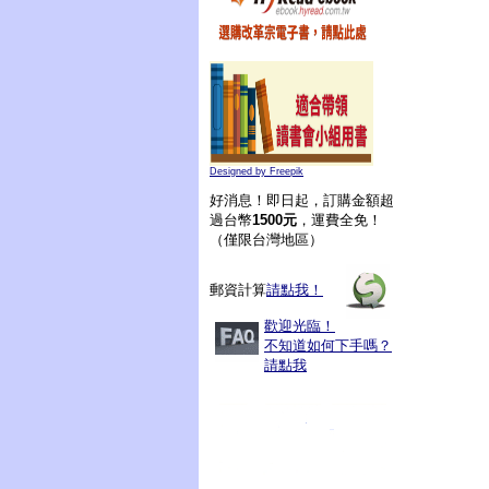
Designed by Freepik
好消息！即日起，訂購金額超
過台幣
1500元
，運費全免！
（僅限台灣地區）
郵資計算
請點我！
歡迎光臨！
不知道如何下手嗎？
請點我