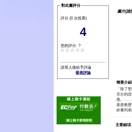
對此書評分
圖片(請
評分 (0 次投票)
4
您的評分: ?
請登入後給予評論
發表評論
簡要介紹
「除了聖
充分的證
惠。……
基督教歷
終審判來
主要細項