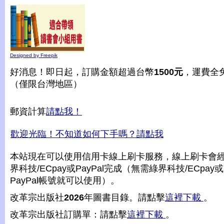
Designed by Freepik
好消息！即日起，訂購金額超過台幣
1500元
，運費全
（僅限台灣地區）
郵資計算
請點我！
歡迎光臨！不知道如何下手嗎？請點我
本站現在可以使用信用卡線上刷卡服務，線上刷卡會
界科技/ECpay或PayPal完成（無需綠界科技/ECpay或
PayPal帳號就可以使用）。
改革宗出版社
2026
年圖書目錄。請點擊
這裡下載
。
改革宗出版社訂購單：請點擊
這裡下載
。