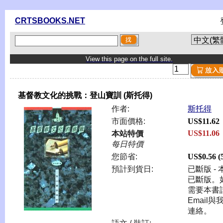
CRTSBOOKS.NET
View this page on the full site.
基督教文化的挑戰：登山寶訓 (斯托得)
作者:
斯托得
市面價格:
US$11.62
US$11.06
本站特價
每日特價
您節省:
US$0.56 
預計到貨日:
已斷版 - 
已斷版。
需要本書
Email與
連絡。