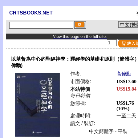
CRTSBOOKS.NET
View this page on the full site.
以基督為中心的聖經神學：釋經學的基礎和原則（簡體字） 
偉勳)
作者:
高偉勳
市面價格:
US$17.60
US$15.84
本站特價
每日特價
US$1.76
您節省:
(10%)
處理時間:
一至二天
語文 / 裝訂:
中文簡體字 - 平裝