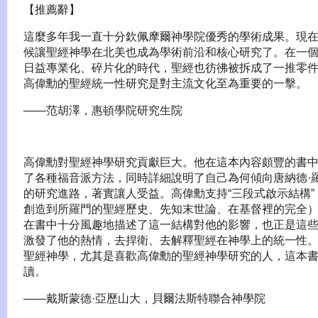
【推薦辭】
這麼多年我一直十分欽佩摩爾神學院優秀的學術成果。現
候讓聖經神學在北美也成為學術前沿和核心研究了。在一
日益專業化、碎片化的時代，聖經也彷彿被拆成了一推零
高偉勳的聖經統一性研究是對主流文化至為重要的一擊。
——范胡澤，惠頓學院研究生院
高偉勳對聖經神學研究貢獻巨大。他在這本內容頗豐的書
了各種福音派方法，同時詳細說明了自己為何傾向唐納德·
的研究進路，著實讓人受益。高偉勳支持“三段式啟示結構”
創造到所羅門的聖經歷史、先知末世論、在基督裡的完全
在書中十分風趣地描述了這一結構對他的影響，也正是這
激發了他的熱情，去捍衛、去解釋聖經在神學上的統一性
聖經神學，尤其是喜歡高偉勳的聖經神學研究的人，這本
讀。
——戴斯蒙德·亞歷山大，貝爾法斯特聯合神學院