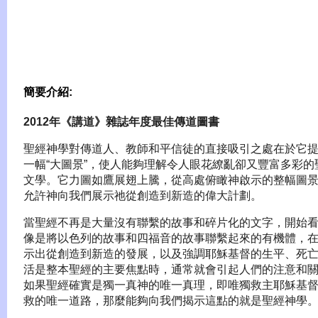
簡要介紹:
2012年《講道》雜誌年度最佳傳道圖書
聖經神學對傳道人、教師和平信徒的直接吸引之處在於它
一幅“大圖景”，使人能夠理解令人眼花繚亂卻又豐富多彩的
文學。它力圖如鷹展翅上騰，從高處俯瞰神啟示的整幅圖
允許神向我們展示祂從創造到新造的偉大計劃。
當聖經不再是大量沒有聯繫的故事和碎片化的文字，開始
像是將以色列的故事和四福音的故事聯繫起來的有機體，
示出從創造到新造的發展，以及強調耶穌基督的生平、死
活是整本聖經的主要焦點時，通常就會引起人們的注意和
如果聖經確實是獨一真神的唯一真理，即唯獨救主耶穌基
救的唯一道路，那麼能夠向我們揭示這點的就是聖經神學