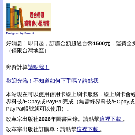
Designed by Freepik
好消息！即日起，訂購金額超過台幣
1500元
，運費全
（僅限台灣地區）
郵資計算
請點我！
歡迎光臨！不知道如何下手嗎？請點我
本站現在可以使用信用卡線上刷卡服務，線上刷卡會
界科技/ECpay或PayPal完成（無需綠界科技/ECpay或
PayPal帳號就可以使用）。
改革宗出版社
2026
年圖書目錄。請點擊
這裡下載
。
改革宗出版社訂購單：請點擊
這裡下載
。