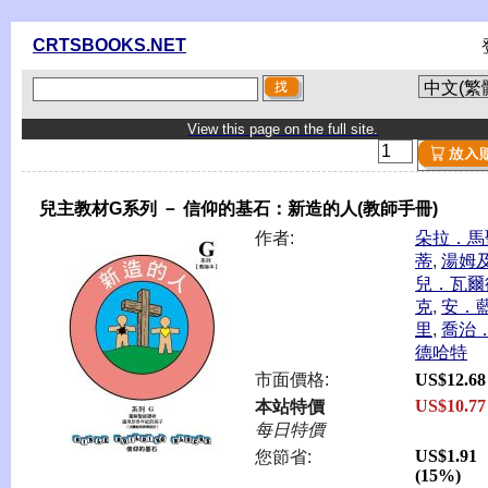
CRTSBOOKS.NET
View this page on the full site.
兒主教材G系列 － 信仰的基石：新造的人(教師手冊)
作者:
朵拉．馬
蒂
,
湯姆
兒．瓦爾
克
,
安．
里
,
喬治
德哈特
市面價格:
US$12.68
US$10.77
本站特價
每日特價
US$1.91
您節省:
(15%)