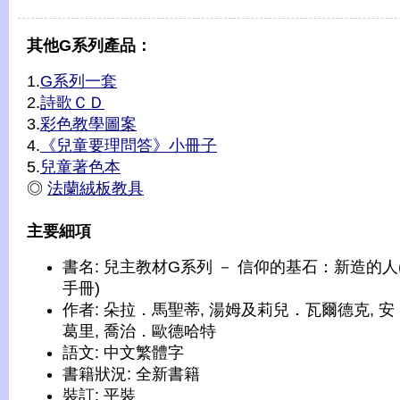
其他G系列產品：
1.
G系列一套
2.
詩歌ＣＤ
3.
彩色教學圖案
4.
《兒童要理問答》小冊子
5.
兒童著色本
◎
法蘭絨板教具
主要細項
書名: 兒主教材G系列 － 信仰的基石：新造的人
手冊)
作者: 朵拉．馬聖蒂, 湯姆及莉兒．瓦爾德克, 安
葛里, 喬治．歐德哈特
語文: 中文繁體字
書籍狀況: 全新書籍
裝訂: 平裝