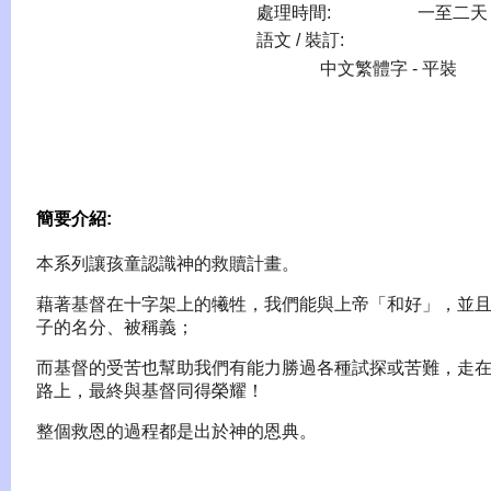
處理時間:
一至二天
語文 / 裝訂:
中文繁體字 - 平裝
簡要介紹:
本系列讓孩童認識神的救贖計畫。
藉著基督在十字架上的犧牲，我們能與上帝「和好」，並
子的名分、被稱義；
而基督的受苦也幫助我們有能力勝過各種試探或苦難，走
路上，最終與基督同得榮耀！
整個救恩的過程都是出於神的恩典。