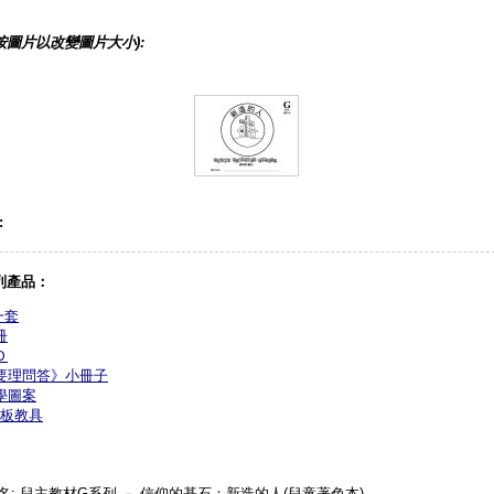
按圖片以改變圖片大小):
:
列產品：
一套
冊
Ｄ
要理問答》小冊子
學圖案
板教具
名: 兒主教材G系列 － 信仰的基石：新造的人(兒童著色本)