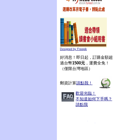
Designed by Freepik
好消息！即日起，訂購金額超
過台幣
1500元
，運費全免！
（僅限台灣地區）
郵資計算
請點我！
歡迎光臨！
不知道如何下手嗎？
請點我