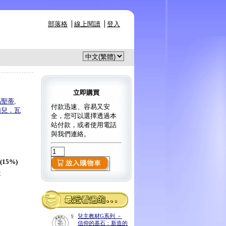
部落格
線上閱讀
登入
立即購買
馬聖蒂
,
付款迅速、容易又安
莉兒．瓦
全，您可以選擇透過本
站付款，或者使用電話
與我們連絡。
 (15%)
天
兒主教材G系列 －
信仰的基石：新造的