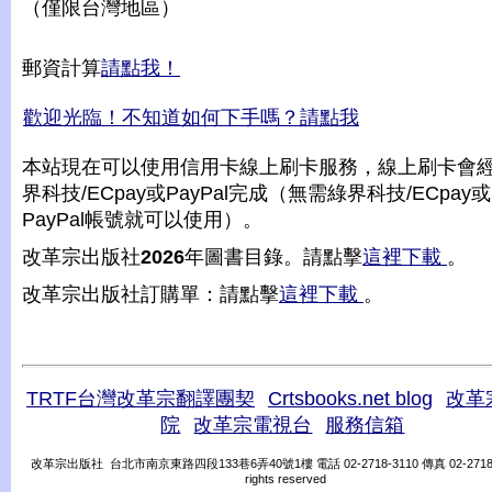
（僅限台灣地區）
郵資計算
請點我！
歡迎光臨！不知道如何下手嗎？請點我
本站現在可以使用信用卡線上刷卡服務，線上刷卡會
界科技/ECpay或PayPal完成（無需綠界科技/ECpay或
PayPal帳號就可以使用）。
改革宗出版社
2026
年圖書目錄。請點擊
這裡下載
。
改革宗出版社訂購單：請點擊
這裡下載
。
TRTF台灣改革宗翻譯團契
Crtsbooks.net blog
改革
院
改革宗電視台
服務信箱
改革宗出版社 台北市南京東路四段133巷6弄40號1樓 電話 02-2718-3110 傳真 02-2718-31
rights reserved