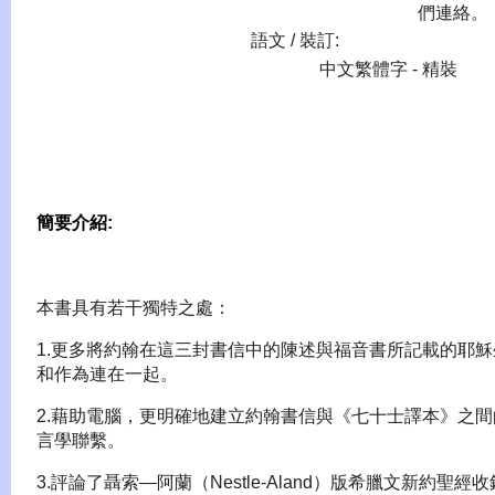
們連絡。
語文 / 裝訂:
中文繁體字 - 精裝
簡要介紹:
本書具有若干獨特之處：
1.更多將約翰在這三封書信中的陳述與福音書所記載的耶穌
和作為連在一起。
2.藉助電腦，更明確地建立約翰書信與《七十士譯本》之間
言學聯繫。
3.評論了聶索—阿蘭（Nestle-Aland）版希臘文新約聖經