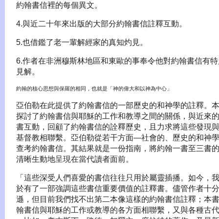
約翰書信裡的每個異文。
4.與近二十年來出版的大部分約翰書信註釋互動。
5.也借鑑了老一輩解經家的真知灼見。
6.作者在非洲穆斯林地區和東歐的事奉令他對約翰書信有特
見解。
約翰的核心思想與保羅的相同，也就是「神的偉大和以神為中心」
亞伯勒在此提供了約翰書信的一部歷史的和神學的註釋。
探討了約翰書信與耶穌的工作和教導之間的關係，與近來
書互動，回顧了約翰書信的詮釋歷史，且力求將這些發現
基督教相聯繫。亞伯勒從若干方面—社會的、歷史的和神
查考約翰書信。其結果就是一份指南，將約翰一書至三書
清晰生動地呈現在當代讀者面前。
「這些深受人們喜愛的書信往往只用於屬靈插播。如今，
於有了一部強調這些書信重要價值的註釋書。儘管作者十
遜，但目前我們找不出第二本像這樣的約翰書信註釋；本
翰書信與耶穌的工作或教導的各方面相聯繫，又與各種古