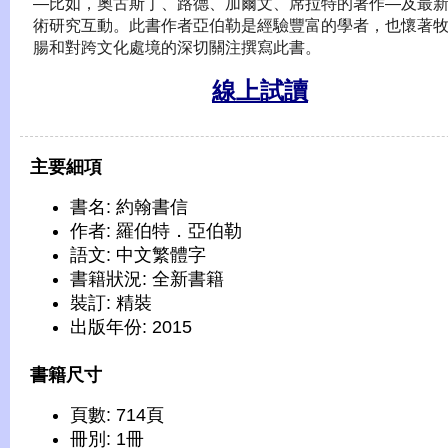
—比如，奧古斯丁、路德、加爾文、席拉特的著作—及最
術研究互動。此書作者亞伯勒是經驗豐富的學者，也懷著
腸和對跨文化處境的深切關注撰寫此書。
線上試讀
主要細項
書名: 約翰書信
作者: 羅伯特．亞伯勒
語文: 中文繁體字
書籍狀況: 全新書籍
裝訂: 精裝
出版年份: 2015
書籍尺寸
頁數: 714頁
冊別: 1冊