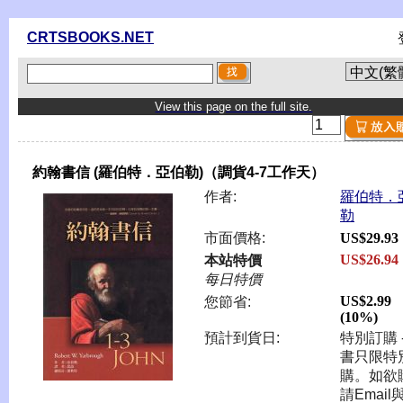
CRTSBOOKS.NET
View this page on the full site.
約翰書信 (羅伯特．亞伯勒)（調貨4-7工作天）
作者:
羅伯特．
勒
市面價格:
US$29.93
US$26.94
本站特價
每日特價
US$2.99
您節省:
(10%)
預計到貨日:
特別訂購 -
書只限特
購。如欲
請Email