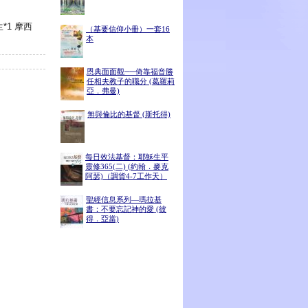
*1 摩西
（基要信仰小冊）一套16
本
恩典面面觀──倚靠福音勝
任相夫教子的職分 (葛羅莉
亞．弗曼)
無與倫比的基督 (斯托得)
每日效法基督：耶穌生平
靈修365(二) (約翰．麥克
阿瑟)（調貨4-7工作天）
聖經信息系列—瑪拉基
書：不要忘記神的愛 (彼
得．亞當)