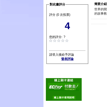
簡要介紹
對此書評分
世界的開
的故事教
評分 (0 次投票)
4
您的評分: ?
請登入後給予評論
發表評論