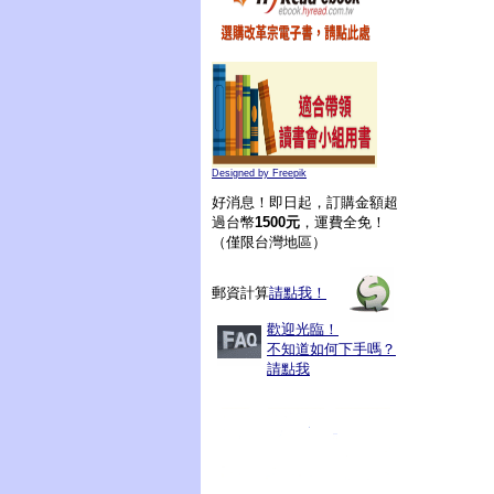
Designed by Freepik
好消息！即日起，訂購金額超
過台幣
1500元
，運費全免！
（僅限台灣地區）
郵資計算
請點我！
歡迎光臨！
不知道如何下手嗎？
請點我