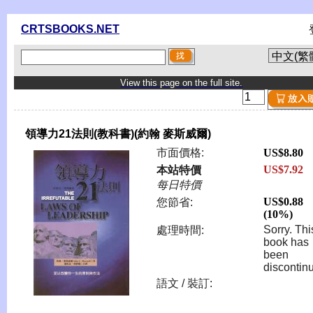
CRTSBOOKS.NET
View this page on the full site.
領導力21法則(教科書)(約翰 麥斯威爾)
市面價格:
US$8.80
US$7.92
本站特價
每日特價
US$0.88
您節省:
(10%)
Sorry. Thi
處理時間:
book has
been
discontin
語文 / 裝訂: